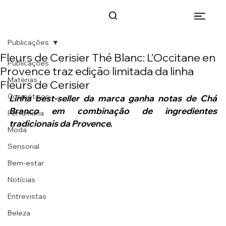
Publicações
Fleurs de Cerisier Thé Blanc: L’Occitane en
Publicações
Provence traz edição limitada da linha
Matérias
Fleurs de Cerisier
Cosméticos
Linha best-seller da marca ganha notas de Chá 
Branco em combinação de ingredientes 
Perfumaria
tradicionais da Provence.
Moda
Sensorial
Bem-estar
Notícias
Entrevistas
Beleza