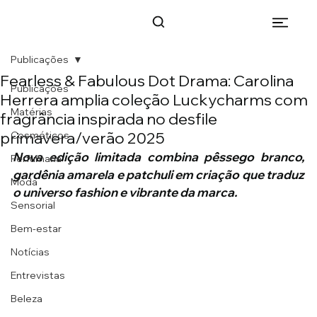
Publicações
Fearless & Fabulous Dot Drama: Carolina
Publicações
Herrera amplia coleção Luckycharms com
Matérias
fragrância inspirada no desfile
primavera/verão 2025
Cosméticos
Nova edição limitada combina pêssego branco, 
Perfumaria
gardênia amarela e patchuli em criação que traduz 
Moda
o universo fashion e vibrante da marca.
Sensorial
Bem-estar
Notícias
Entrevistas
Beleza