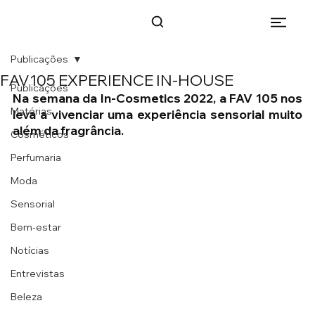
Publicações
FAV105 EXPERIENCE IN-HOUSE
Publicações
Na semana da In-Cosmetics 2022, a FAV 105 nos 
Matérias
leva a vivenciar uma experiência sensorial muito 
além da fragrância. 
Cosméticos
Perfumaria
Moda
Sensorial
Bem-estar
Notícias
Entrevistas
Beleza