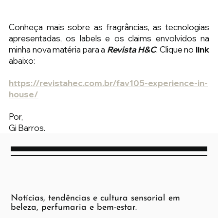
Conheça mais sobre as fragrâncias, as tecnologias 
apresentadas, os labels e os claims envolvidos na 
minha nova matéria para a 
Revista H&C
. Clique no
 link 
abaixo:
https://revistahec.com.br/fav105-experience-in-
house/
Por,
Gi Barros.
Notícias, tendências e cultura sensorial em
beleza, perfumaria e bem-estar.