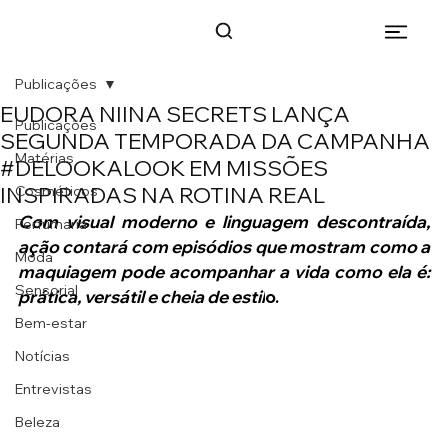
Publicações
EUDORA NIINA SECRETS LANÇA
Publicações
SEGUNDA TEMPORADA DA CAMPANHA
Matérias
#DELOOKALOOK EM MISSÕES
INSPIRADAS NA ROTINA REAL
Cosméticos
Com visual moderno e linguagem descontraída, 
Perfumaria
ação contará com episódios que mostram como a 
Moda
maquiagem pode acompanhar a vida como ela é: 
Sensorial
prática, versátil e cheia de estil
o.
Bem-estar
Notícias
Entrevistas
Beleza