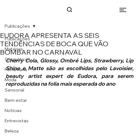
Publicações
EUDORA APRESENTA AS SEIS
Publicações
TENDÊNCIAS DE BOCA QUE VÃO
Matérias
BOMBAR NO CARNAVAL
Cosméticos
Cherry Cola, Glossy, Ombré Lips, Strawberry, Lip 
Shine e Matte são as escolhidas pelo Lavoisier, 
Perfumaria
beauty artist expert de Eudora, para serem 
Moda
reproduzidas na folia mais esperada do ano 
Sensorial
Bem-estar
Notícias
Entrevistas
Beleza