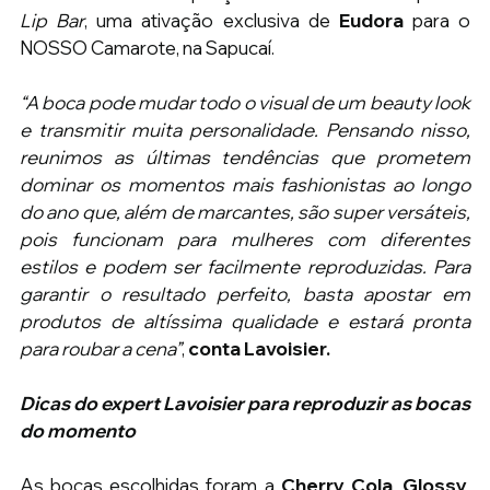
Lip Bar
, uma ativação exclusiva de 
Eudora
 para o 
NOSSO Camarote, na Sapucaí.
“A boca pode mudar todo o visual de um beauty look 
e transmitir muita personalidade. Pensando nisso, 
reunimos as últimas tendências que prometem 
dominar os momentos mais fashionistas ao longo 
do ano que, além de marcantes, são super versáteis, 
pois funcionam para mulheres com diferentes 
estilos e podem ser facilmente reproduzidas. Para 
garantir o resultado perfeito, basta apostar em 
produtos de altíssima qualidade e estará pronta 
para roubar a cena”
, 
conta Lavoisier.
Dicas do expert Lavoisier para reproduzir as bocas 
do momento
As bocas escolhidas foram a 
Cherry Cola
, 
Glossy
, 