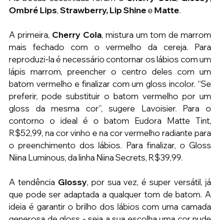
Ombré Lips
, 
Strawberry, Lip Shine
 e 
Matte
. 
A primeira, 
Cherry Cola
, mistura um tom de marrom 
mais fechado com o vermelho da cereja. Para 
reproduzi-la é necessário contornar os lábios com um 
lápis marrom, preencher o centro deles com um 
batom vermelho e finalizar com um gloss incolor. “Se 
preferir, pode substituir o batom vermelho por um 
gloss da mesma cor”, sugere Lavoisier. Para o 
contorno o ideal é o batom Eudora Matte Tint, 
R$52,99, na cor vinho e na cor vermelho radiante para 
o preenchimento dos lábios. Para finalizar, o Gloss 
Niina Luminous, da linha Niina Secrets, R$39,99.
A tendência 
Glossy
, por sua vez, é super versátil, já 
que pode ser adaptada a qualquer tom de batom. A 
ideia é garantir o brilho dos lábios com uma camada 
generosa de gloss - seja a sua escolha uma cor nude 