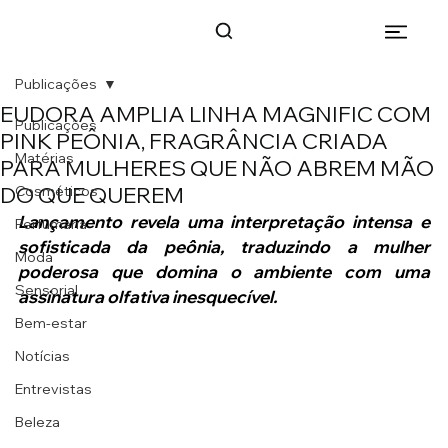
Publicações
EUDORA AMPLIA LINHA MAGNIFIC COM
Publicações
PINK PEÔNIA, FRAGRÂNCIA CRIADA
Matérias
PARA MULHERES QUE NÃO ABREM MÃO
DO QUE QUEREM
Cosméticos
Lançamento revela uma interpretação intensa e 
Perfumaria
sofisticada da peônia, traduzindo a mulher 
Moda
poderosa que domina o ambiente com uma 
Sensorial
assinatura olfativa inesquecível.
Bem-estar
Notícias
Entrevistas
Beleza