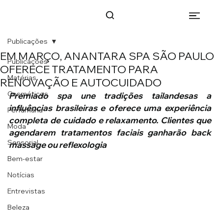
Publicações
EM MARÇO, ANANTARA SPA SÃO PAULO
Publicações
OFERECE TRATAMENTO PARA
Matérias
RENOVAÇÃO E AUTOCUIDADO
Cosméticos
Premiado spa une tradições tailandesas a 
influências brasileiras e oferece uma experiência 
Perfumaria
completa de cuidado e relaxamento. Clientes que 
Moda
agendarem tratamentos faciais ganharão back 
Sensorial
massage ou reflexologia
Bem-estar
Notícias
Entrevistas
Beleza