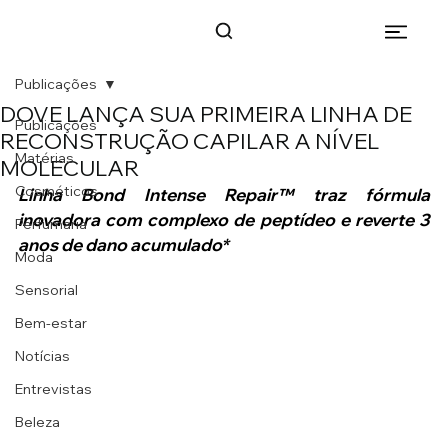
Publicações
DOVE LANÇA SUA PRIMEIRA LINHA DE
Publicações
RECONSTRUÇÃO CAPILAR A NÍVEL
Matérias
MOLECULAR
Cosméticos
Linha Bond Intense Repair™ traz fórmula 
inovadora com complexo de peptídeo e reverte 3 
Perfumaria
anos de dano acumulado*
Moda
Sensorial
Bem-estar
Notícias
Entrevistas
Beleza