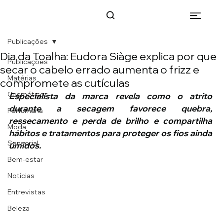
Publicações
Dia da Toalha: Eudora Siàge explica por que
Publicações
secar o cabelo errado aumenta o frizz e
Matérias
compromete as cutículas
Cosméticos
Especialista da marca revela como o atrito 
durante a secagem favorece quebra, 
Perfumaria
ressecamento e perda de brilho e compartilha 
Moda
hábitos e tratamentos para proteger os fios ainda 
Sensorial
úmidos.
Bem-estar
Notícias
Entrevistas
Beleza