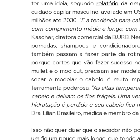
ter uma ideia, segund
o 
relatório
 da em
cuidado capilar masculino, avaliado em 
milhões até 2030. 
“E a tendência para ca
com comprimento médio e longo, com 
Kascher, diretora comercial da B.URB. Ne
pomadas, shampoos e condicionadores
também passam a fazer parte da rotina
porque cortes que vão fazer sucesso n
mullet e o mod cut, precisam ser modela
secar e modelar o cabelo, é muito imp
ferramenta poderosa. 
“As altas tempera
cabelo e deixam os fios frágeis. Uma vez 
hidratação é perdido e seu cabelo fica
Dra. Lilian Brasileiro, médica e membro d
Isso não quer dizer que o secador não po
um fio um pouco mais longo, que tende a