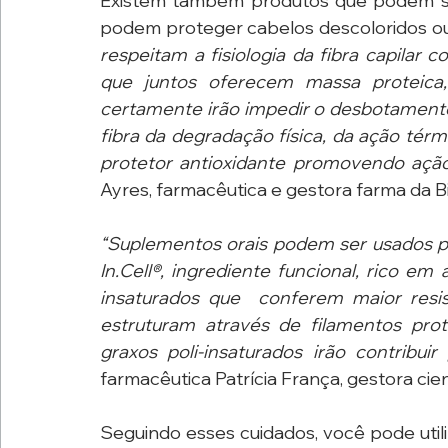
Existem também produtos que podem ser
podem proteger cabelos descoloridos ou 
respeitam a fisiologia da fibra capilar 
que juntos oferecem massa proteica, 
certamente irão impedir o desbotamento 
fibra da degradação física, da ação tér
protetor antioxidante promovendo ação
Ayres, farmacêutica e gestora farma da B
“Suplementos orais podem ser usados pa
In.Cell®, ingrediente funcional, rico e
insaturados que  conferem maior resist
estruturam através de filamentos pro
graxos poli-insaturados irão contribuir
farmacêutica Patrícia França, gestora cien
Seguindo esses cuidados, você pode util