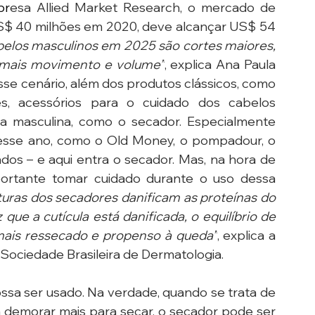
pr
esa Allied Market Research, o mercado de 
US$ 40 milhões em 2020, deve alcançar US$ 54 
belos masculinos em 2025 são cortes maiores, 
mais movimento e volume”
, explica Ana Paula 
sse cenário, além dos produtos clássicos, como 
, acessórios para o cuidado dos cabelos 
 masculina, como o secador. Especialmente 
esse ano, como o Old Money, o pompadour, o 
dos – e aqui entra o secador. Mas, na hora de 
ortante tomar cuidado durante o uso dessa 
turas dos secadores danificam as proteínas do 
que a cutícula está danificada, o equilíbrio de 
 mais ressecado e propenso à queda”
, explica a 
a Sociedade Brasileira de Dermatologia.
ssa ser usado. Na verdade, quando se trata de 
 demorar mais para secar, o secador pode ser 