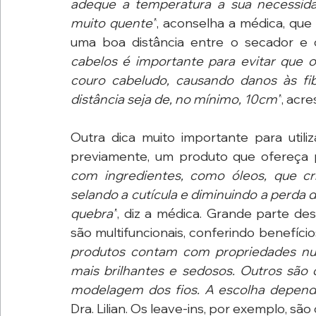
adeque a temperatura a sua necessidad
muito quente”
, aconselha a médica, que
uma boa distância entre o secador e 
cabelos é importante para evitar que o
couro cabeludo, causando danos às fib
distância seja de, no mínimo, 10cm”
, acre
Outra dica muito importante para utiliz
previamente, um produto que ofereça p
com ingredientes, como óleos, que cria
selando a cutícula e diminuindo a perda d
quebra”
, diz a médica. Grande parte d
são multifuncionais, conferindo benefício
produtos contam com propriedades nutri
mais brilhantes e sedosos. Outros são c
modelagem dos fios. A escolha depend
Dra. Lilian. Os leave-ins, por exemplo, s