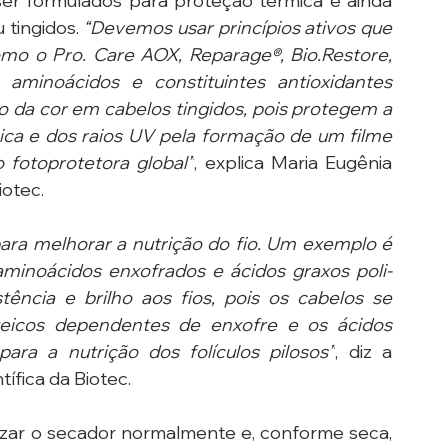
 formulados para proteção térmica e ainda 
tingidos. 
“Devemos usar princípios ativos que 
como o Pro. Care AOX, Reparage®, Bio.Restore, 
aminoácidos e constituintes antioxidantes 
da cor em cabelos tingidos, pois protegem a 
mica e dos raios UV pela formação de um filme 
 fotoprotetora global”
, explica Maria Eugênia 
iotec.
ra melhorar a nutrição do fio. Um exemplo é 
m aminoácidos enxofrados e ácidos graxos poli-
ência e brilho aos fios, pois os cabelos se 
teicos dependentes de enxofre e os ácidos 
 para a nutrição dos folículos pilosos”
, diz a 
tífica da Biotec.
izar o secador normalmente e, conforme seca, 