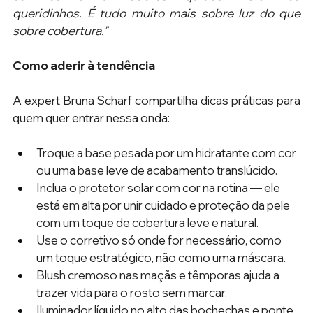
queridinhos. É tudo muito mais sobre luz do que 
sobre cobertura.” 
Como aderir à tendência
A expert Bruna Scharf compartilha dicas práticas para 
quem quer entrar nessa onda:
Troque a base pesada por um hidratante com cor 
ou uma base leve de acabamento translúcido.
Inclua o protetor solar com cor na rotina — ele 
está em alta por unir cuidado e proteção da pele 
com um toque de cobertura leve e natural.
Use o corretivo só onde for necessário, como 
um toque estratégico, não como uma máscara.
Blush cremoso nas maçãs e têmporas ajuda a 
trazer vida para o rosto sem marcar.
Iluminador líquido no alto das bochechas e ponte 