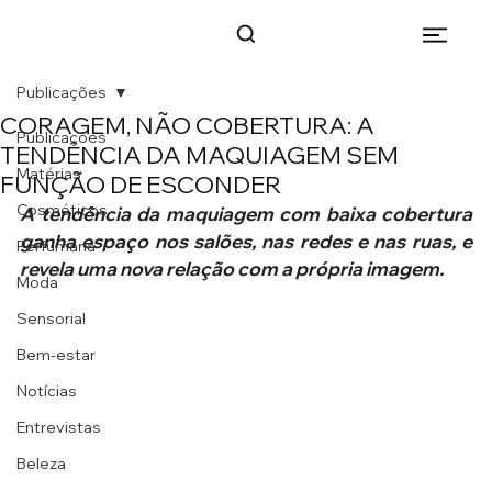
Publicações
CORAGEM, NÃO COBERTURA: A
Publicações
TENDÊNCIA DA MAQUIAGEM SEM
Matérias
FUNÇÃO DE ESCONDER
Cosméticos
A tendência da maquiagem com baixa cobertura 
ganha espaço nos salões, nas redes e nas ruas, e 
Perfumaria
revela uma nova relação com a própria imagem.
Moda
Sensorial
Bem-estar
Notícias
Entrevistas
Beleza