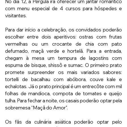
No dia 12, a Pérgula irá oferecer um jantar romântico 
com menu especial de 4 cursos para hóspedes e 
visitantes.
Para dar início a celebração, os convidados poderão 
escolher entre dois aperitivos: ostras com frutas 
vermelhas ou um crocante de chia com pato 
defumado, maçã verde e hortelã. Para a entrada, 
chegam à mesa um tempura de lagostins com 
espuma de bisque, shissô e sumac. O primeiro prato 
promete surpreender os mais variados sabores: 
tortelli de bacalhau com abóbora, couve kale e 
echalotas. Já o prato principal é um entrecôte com mil 
folhas de mandioca, compota de tomates e queijo 
tulha. Para fechar a noite, os casais poderão optar pela 
sobremesa “Maçã do Amor".
Os fãs da culinária asiática poderão optar pelo 