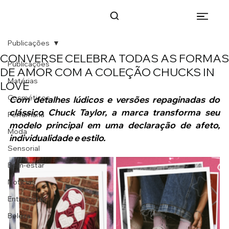
Publicações
CONVERSE CELEBRA TODAS AS FORMAS
Publicações
DE AMOR COM A COLEÇÃO CHUCKS IN
Matérias
LOVE
Cosméticos
Com detalhes lúdicos e versões repaginadas do 
clássico Chuck Taylor, a marca transforma seu 
Perfumaria
modelo principal em uma declaração de afeto, 
Moda
individualidade e estilo.
Sensorial
Bem-estar
Notícias
Entrevistas
Beleza