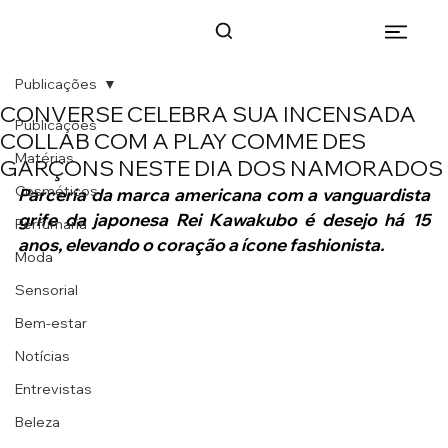
Publicações
CONVERSE CELEBRA SUA INCENSADA
Publicações
COLLAB COM A PLAY COMME DES
Matérias
GARÇONS NESTE DIA DOS NAMORADOS
Cosméticos
Parceria da marca americana com a vanguardista 
grife da japonesa Rei Kawakubo é desejo há 15 
Perfumaria
anos, elevando o coração a ícone fashionista.
Moda
Sensorial
Bem-estar
Notícias
Entrevistas
Beleza