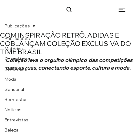
Publicações
COM INSPIRAÇÃO RETRÔ, ADIDAS E
Publicações
COBLANÇAM COLEÇÃO EXCLUSIVA DO
Matérias
TIME BRASIL
Cosméticos
Coleção leva o orgulho olímpico das competições 
para as ruas, conectando esporte, cultura e moda.
Perfumaria
Moda
Sensorial
Bem-estar
Notícias
Entrevistas
Beleza