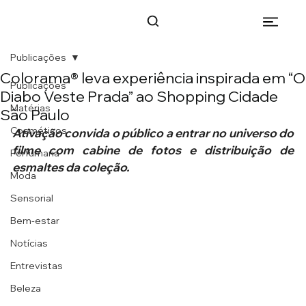
Publicações
Colorama® leva experiência inspirada em “O
Publicações
Diabo Veste Prada” ao Shopping Cidade
Matérias
São Paulo
Cosméticos
Ativação convida o público a entrar no universo do 
filme com cabine de fotos e distribuição de 
Perfumaria
esmaltes da coleção.
Moda
Sensorial
Bem-estar
Notícias
Entrevistas
Beleza