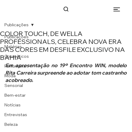
Publicações
COLOR TOUCH, DE WELLA
Publicações
PROFESSIONALS, CELEBRA NOVA ERA
Matérias
DAS CORES EM DESFILE EXCLUSIVO NA
BAHIA
Cosméticos
Em apresentação no 19º Encontro WIN, modelo 
Perfumaria
Rita Carreira surpreende ao adotar tom castranho 
Moda
acobreado.
Sensorial
Bem-estar
Notícias
Entrevistas
Beleza