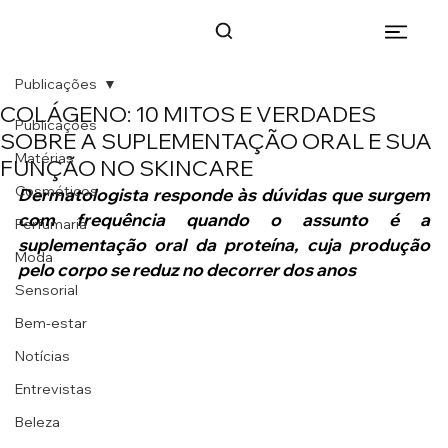
Publicações
COLÁGENO: 10 MITOS E VERDADES
Publicações
SOBRE A SUPLEMENTAÇÃO ORAL E SUA
Matérias
FUNÇÃO NO SKINCARE
Cosméticos
Dermatologista responde às dúvidas que surgem 
com frequência quando o assunto é a 
Perfumaria
suplementação oral da proteína, cuja produção 
Moda
pelo corpo se reduz no decorrer dos anos
Sensorial
Bem-estar
Notícias
Entrevistas
Beleza