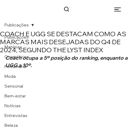
Publicações
COACH E UGG SE DESTACAM COMO AS
Publicações
MARCAS MAIS DESEJADAS DO Q4 DE
Matérias
2024, SEGUNDO THE LYST INDEX
Cosméticos
Coach ocupa a 5º posição do ranking, enquanto a 
UGG a 10º.
Perfumaria
Moda
Sensorial
Bem-estar
Notícias
Entrevistas
Beleza