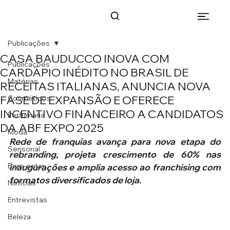
Publicações
CASA BAUDUCCO INOVA COM
Publicações
CARDÁPIO INÉDITO NO BRASIL DE
Matérias
RECEITAS ITALIANAS, ANUNCIA NOVA
FASE DE EXPANSÃO E OFERECE
Cosméticos
INCENTIVO FINANCEIRO A CANDIDATOS
Perfumaria
DA ABF EXPO 2025
Moda
Rede de franquias avança para nova etapa do 
Sensorial
rebranding, projeta crescimento de 60% nas 
Bem-estar
inaugurações e amplia acesso ao franchising com 
formatos diversificados de loja.
Notícias
Entrevistas
Beleza