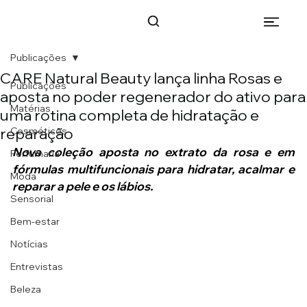
Publicações
CARE Natural Beauty lança linha Rosas e
Publicações
aposta no poder regenerador do ativo para
Matérias
uma rotina completa de hidratação e
reparação
Cosméticos
Nova coleção aposta no extrato da rosa e em 
Perfumaria
fórmulas multifuncionais para hidratar, acalmar e 
Moda
reparar a pele e os lábios.
Sensorial
Bem-estar
Notícias
Entrevistas
Beleza