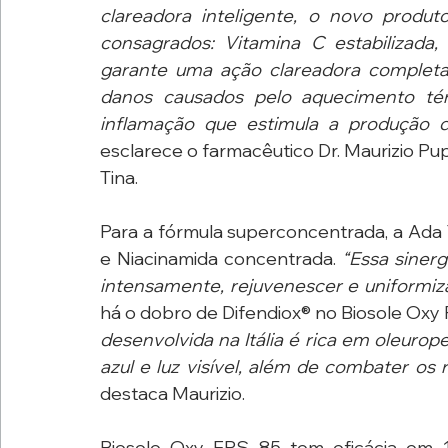
clareadora inteligente, o novo produt
consagrados: Vitamina C estabilizada, 
garante uma ação clareadora completa,
danos causados pelo aquecimento tér
inflamação que estimula a produção 
esclarece o farmacêutico Dr. Maurizio Pu
Tina.
Para a fórmula superconcentrada, a Ada T
e Niacinamida concentrada. 
“Essa siner
intensamente, rejuvenescer e uniformiz
há o dobro de Difendiox® no Biosole Oxy
desenvolvida na Itália é rica em oleurope
azul e luz visível, além de combater os
destaca Maurizio.
Biosole Oxy FPS 85 tem eficácia em 1