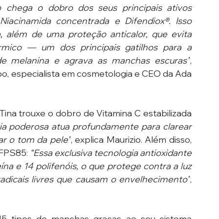
o chega o dobro dos seus principais ativos 
Niacinamida concentrada e Difendiox®. Isso 
 além de uma proteção anticalor, que evita 
mico — um dos principais gatilhos para a 
de melanina e agrava as manchas escuras”
, 
po, especialista em cosmetologia e CEO da Ada 
ina trouxe o dobro de Vitamina C estabilizada 
gia poderosa atua profundamente para clarear 
ar o tom da pele”
, explica Maurizio. Além disso, 
 FPS85: 
“Essa exclusiva tecnologia antioxidante 
ína e 14 polifenóis, o que protege contra a luz 
 radicais livres que causam o envelhecimento”
, 
5 tipos de manchas graças ao seu sistema 