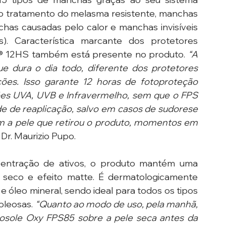
 no tratamento do melasma resistente, manchas 
chas causadas pelo calor e manchas invisíveis 
). Característica marcante dos protetores 
nt® 12HS também está presente no produto. 
“A 
e dura o dia todo, diferente dos protetores 
ões. Isso garante 12 horas de fotoproteção 
ões UVA, UVB e Infravermelho, sem que o FPS 
e de reaplicação, salvo em casos de sudorese 
m a pele que retirou o produto, momentos em 
o Dr. Maurizio Pupo.
entração de ativos, o produto mantém uma 
 seco e efeito matte. É dermatologicamente 
 óleo mineral, sendo ideal para todos os tipos 
oleosas. 
“Quanto ao modo de uso, pela manhã, 
osole Oxy FPS85 sobre a pele seca antes da 