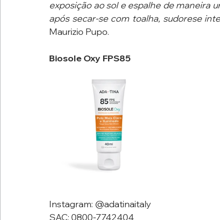
exposição ao sol e espalhe de maneira u
após secar-se com toalha, sudorese int
Maurizio Pupo.
Biosole Oxy FPS85
Instagram: @adatinaitaly
SAC: 0800-7742404