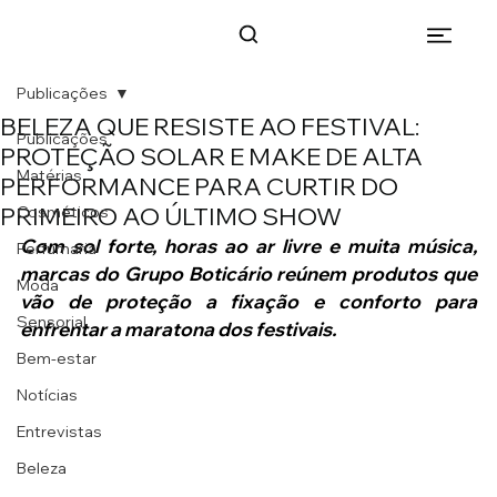
Publicações
BELEZA QUE RESISTE AO FESTIVAL:
Publicações
PROTEÇÃO SOLAR E MAKE DE ALTA
Matérias
PERFORMANCE PARA CURTIR DO
PRIMEIRO AO ÚLTIMO SHOW
Cosméticos
Com sol forte, horas ao ar livre e muita música, 
Perfumaria
marcas do Grupo Boticário reúnem produtos que 
Moda
vão de proteção a fixação e conforto para 
Sensorial
enfrentar a maratona dos festivais.
Bem-estar
Notícias
Entrevistas
Beleza