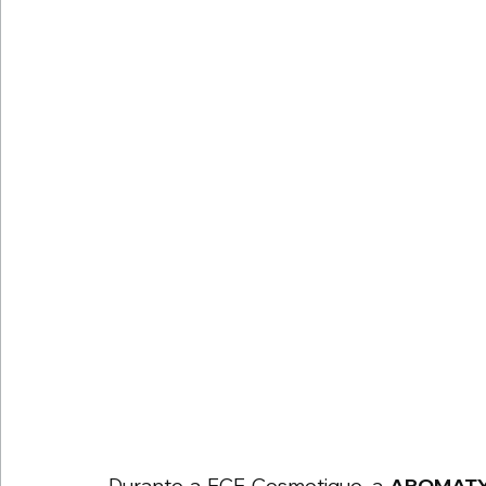
Durante a FCE Cosmetique, a 
AROMATY