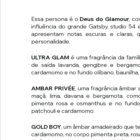
Essa persona é o
 Deus do Glamour
, co
influência do grande Gatsby, studio 54 e
apresentam notas escuras e claras, q
personalidade.
ULTRA GLAM
 é uma fragrância da famíl
de saída lavanda, gengibre e bergamot
cardamomo e no fundo olíbano, baunilha, 
AMBAR PRIVÉE
, uma fragrância âmbar 
maçã, lima, davana e bergamota, como
pimenta rosa e osmanthus e no fundo, a
patchouli e cardamomo.
GOLD BOY
, um âmbar amadeirado que te
cardamomo, no corpo pimenta preta, rosa