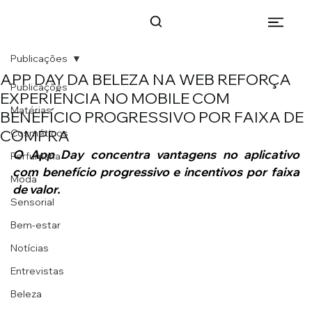
Publicações
APP DAY DA BELEZA NA WEB REFORÇA
Publicações
EXPERIÊNCIA NO MOBILE COM
Matérias
BENEFÍCIO PROGRESSIVO POR FAIXA DE
COMPRA
Cosméticos
O App Day concentra vantagens no aplicativo 
Perfumaria
com benefício progressivo e incentivos por faixa 
Moda
de valor.
Sensorial
Bem-estar
Notícias
Entrevistas
Beleza