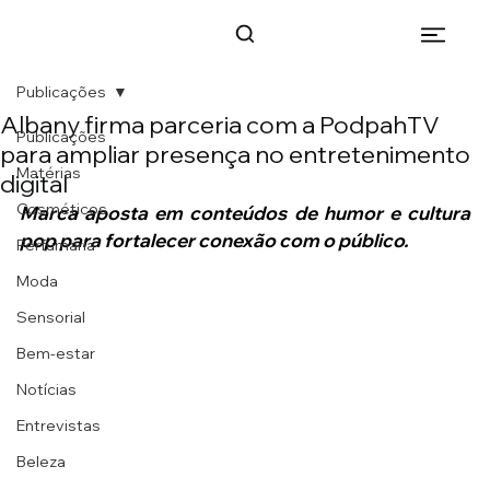
Publicações
Albany firma parceria com a PodpahTV
Publicações
para ampliar presença no entretenimento
Matérias
digital
Cosméticos
Marca aposta em conteúdos de humor e cultura 
pop para fortalecer conexão com o público.
Perfumaria
Moda
Sensorial
Bem-estar
Notícias
Entrevistas
Beleza