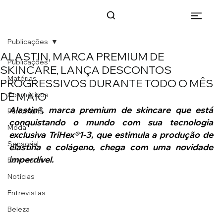
Publicações
ALASTIN, MARCA PREMIUM DE
Publicações
SKINCARE, LANÇA DESCONTOS
Matérias
PROGRESSIVOS DURANTE TODO O MÊS
DE MAIO
Cosméticos
Alastin®, marca premium de skincare que está 
Perfumaria
conquistando o mundo com sua tecnologia 
Moda
exclusiva TriHex®1-3, que estimula a produção de 
Sensorial
elastina e colágeno, chega com uma novidade 
imperdível.
Bem-estar
Notícias
Entrevistas
Beleza