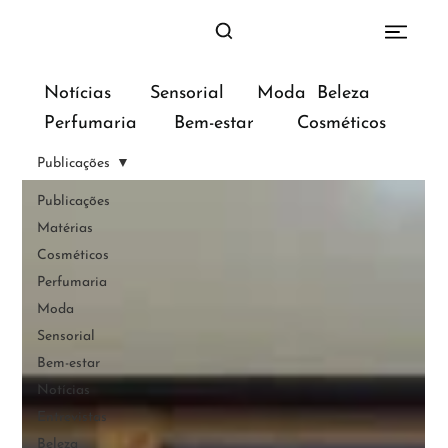
Sensorial
Moda
Beleza
Notícias
Bem-estar
Perfumaria
Cosméticos
Publicações
Publicações
Matérias
Cosméticos
Perfumaria
Moda
Sensorial
Bem-estar
Notícias
Entrevistas
Beleza