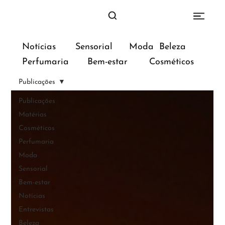
Sensorial
Moda
Beleza
Notícias
Bem-estar
Perfumaria
Cosméticos
Publicações
Publicações
Matérias
Cosméticos
Perfumaria
Moda
Sensorial
Bem-estar
Notícias
Entrevistas
Beleza