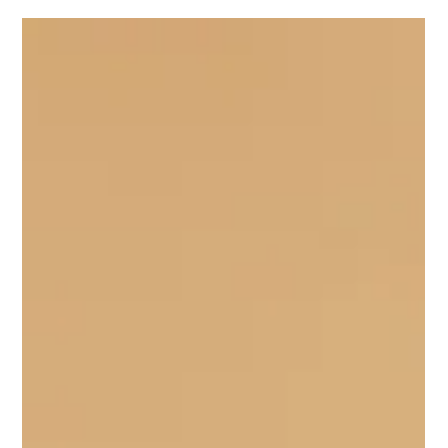
LENVIE RELANÇA COLEÇÃO URBAN
Cinco fragrâncias autorais inéditas mesclam o tradicional e o
moderno, proporcionando perfumação completa para todos os
ambientes. A...