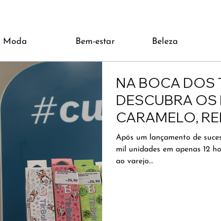
Moda
Bem-estar
Beleza
NA BOCA DOS 
DESCUBRA OS 
CARAMELO, RE
AZEDINHO QUE
Após um lançamento de suces
mil unidades em apenas 12 h
ao varejo...