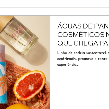
ÁGUAS DE IPA
COSMÉTICOS N
QUE CHEGA PA
ATRAVÉS DA B
Linha de cadeia sustentável,
ecofriendly, promove o conce
experiência...