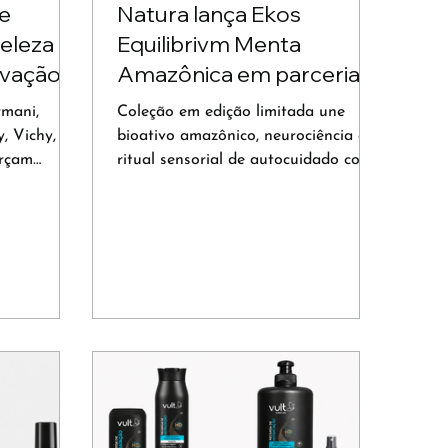
ne
Natura lança Ekos
eleza
Equilibrivm Menta
ovação
Amazônica em parceria
kincare e
com Anitta
mani,
Coleção em edição limitada une
, Vichy,
bioativo amazônico, neurociência e
orçam
ritual sensorial de autocuidado com
,
hidratação de até 72 horas.
eza híbrida.