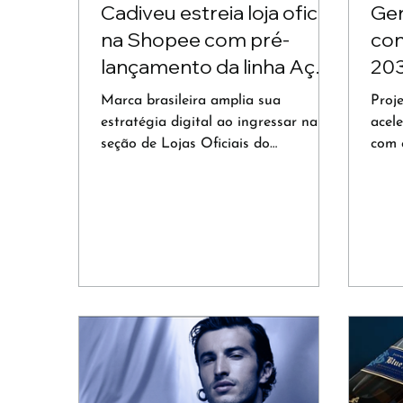
Cadiveu estreia loja oficial
Ger
na Shopee com pré-
con
lançamento da linha Açaí
203
Oil
mer
Marca brasileira amplia sua
Proj
estratégia digital ao ingressar na
acel
seção de Lojas Oficiais do
com 
marketplace e antecipa, com
espe
exclusividade, a chegada da nova
proc
linha de cuidados capilares.
exten