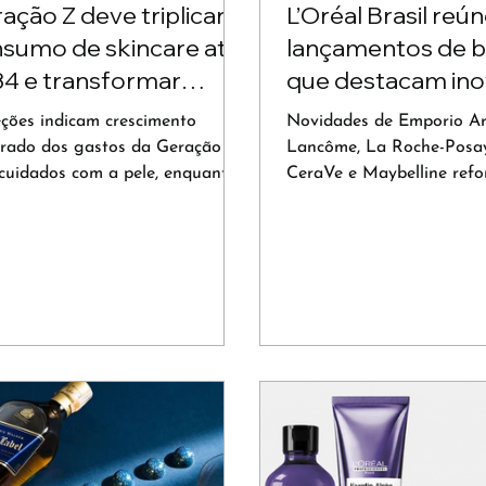
ação Z deve triplicar
L’Oréal Brasil reú
sumo de skincare até
lançamentos de b
4 e transformar
que destacam in
cado de beleza
em fragrâncias, s
eções indicam crescimento
Novidades de Emporio Ar
maquiagem
erado dos gastos da Geração Z
Lancôme, La Roche-Posay
cuidados com a pele, enquanto
CeraVe e Maybelline ref
cialistas apontam a busca por
tendências em perfumaria
edimentos estéticos como
longevidade da pele e bel
são das rotinas de skincare.