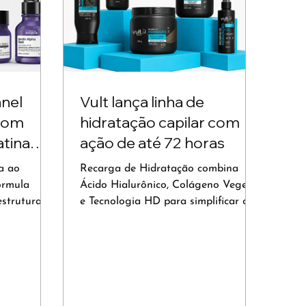
nnel
Vult lança linha de
 com
hidratação capilar com
atina
ação de até 72 horas
a ao
Recarga de Hidratação combina
órmula
Ácido Hialurônico, Colágeno Vegetal
strutura
e Tecnologia HD para simplificar o
e até duas
cuidado com os cabelos em uma
 maciez e
rotina mais prática.