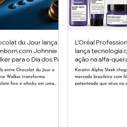
colat du Jour lança
L’Oréal Professio
mbom com Johnnie
lança tecnologia
ker para o Dia dos Pais
ação na alfa-quer
contra o frizz
ab entre Chocolat du Jour e
Keratin Alpha Sleek cheg
nie Walker transforma
mercado brasileiro com f
olate fino e whisky em uma
patenteada que atua na e
iência sensorial inspirada na
interna dos fios e promet
 comemorativa.
semanas de alinhamento,
controle de umidade.