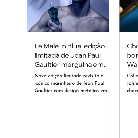
Le Male In Blue: edição
Cho
limitada de Jean Paul
bo
Gaultier mergulha em
Wal
uma nova interpretação
Nova edição limitada revisita o
Coll
do clássico
icônico marinheiro de Jean Paul
John
Gaultier com design metálico em
choc
azul profundo e uma assinatura
exper
olfativa aromática que intensifica a
data
identidade de Le Male.