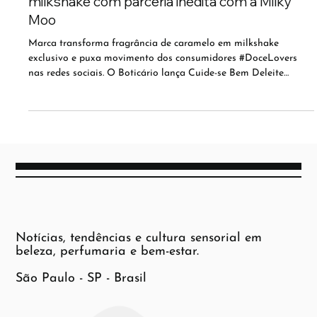
novo Cuide-se Bem Deleite Caramelizado em
milkshake com parceria inédita com a Milky
Moo
Marca transforma fragrância de caramelo em milkshake
exclusivo e puxa movimento dos consumidores #DoceLovers
nas redes sociais. O Boticário lança Cuide-se Bem Deleite
Caramelizado , edição limitada da submarca Cuide-se Bem que
traduz a indulgência do caramelo em uma experiência sensorial
completa. Com foco em amplificar a relevância da linha e
impulsionar sua presença no mercado, o lançamento ganha
destaque com uma collab inédita com a Milky Moo , referência
nacional em milk
Notícias, tendências e cultura sensorial em
beleza, perfumaria e bem-estar.
São Paulo - SP - Brasil